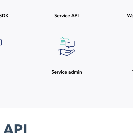
ySDK
Service API
Wa
Service admin
 API