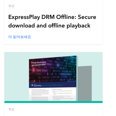
적요
ExpressPlay DRM Offline: Secure
download and offline playback
더 읽어보세요
적요