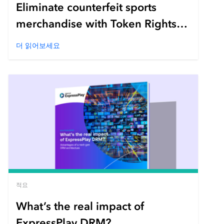
Eliminate counterfeit sports
merchandise with Token Rights
Management
더 읽어보세요
적요
What’s the real impact of
ExpressPlay DRM?