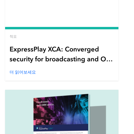
적요
ExpressPlay XCA: Converged
security for broadcasting and OTT
streaming
더 읽어보세요