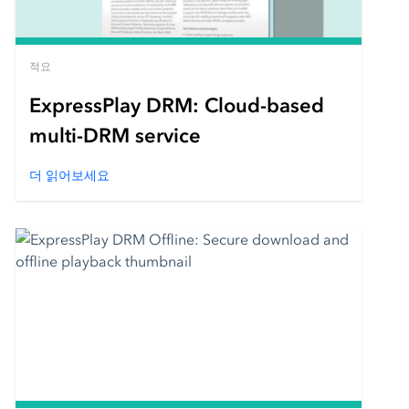
적요
ExpressPlay DRM: Cloud-based
multi-DRM service
더 읽어보세요