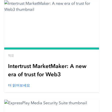
적요
Intertrust MarketMaker: A new
era of trust for Web3
더 읽어보세요