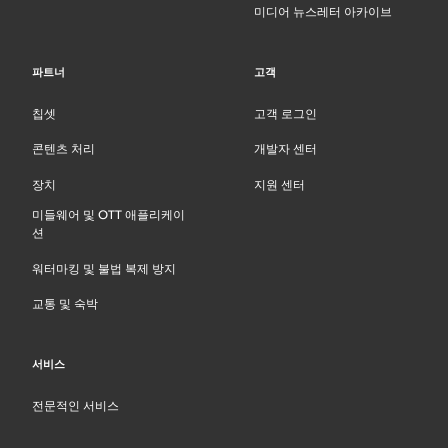
미디어 뉴스레터 아카이브
파트너
고객
칩셋
고객 로그인
콘텐츠 처리
개발자 센터
장치
지원 센터
미들웨어 및 OTT 애플리케이
션
워터마킹 및 불법 복제 방지
교통 및 숙박
서비스
전문적인 서비스