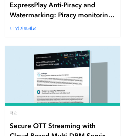
ExpressPlay Anti-Piracy and
Watermarking: Piracy monitoring
and identification
더 읽어보세요
적요
Secure OTT Streaming with
Cloud-Based Multi-DRM Service