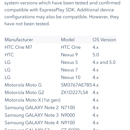
system versions which have been tested and confirmed
compatible with ExpressPlay SDK. Additional device
configurations may also be compatible. However, they
have not been tested.
Manufacturer
Model
OS Version
HTC One M7
HTC One
4.x
HTC
Nexus 9
5.0
LG
Nexus 5
4.x and 5.0
LG
Nexus 7
4.x
LG
Nexus 10
4.x
Motorola Moto G
SM3767AE7B5
4.x
Motorola Moto G2
ZX1D227L54
4.x
Motorola Moto X (1st gen)
4.x
Samsung GALAXY Note 2
N7100
4.x
Samsung GALAXY Note 3
N9000
4.x
Samsung GALAXY Note 4
N9100
4.x