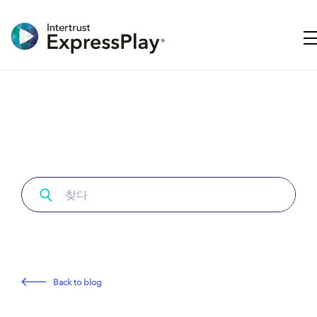
탐
Back to blog