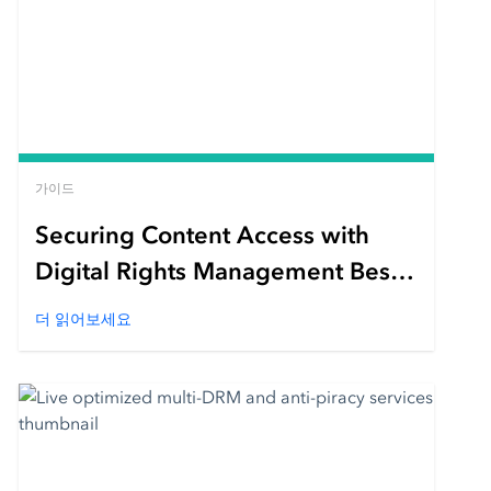
가이드
Securing Content Access with
Digital Rights Management Best
Practices
더 읽어보세요