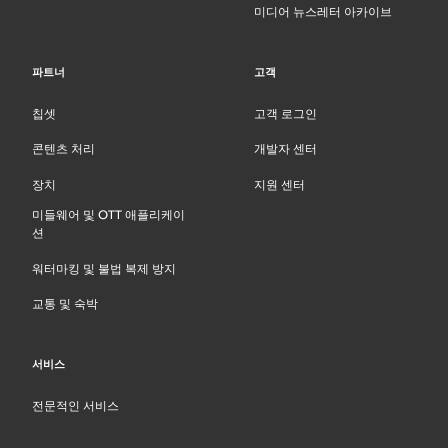
미디어 뉴스레터 아카이브
파트너
고객
칩셋
고객 로그인
콘텐츠 처리
개발자 센터
장치
지원 센터
미들웨어 및 OTT 애플리케이
션
워터마킹 및 불법 복제 방지
교통 및 숙박
서비스
전문적인 서비스