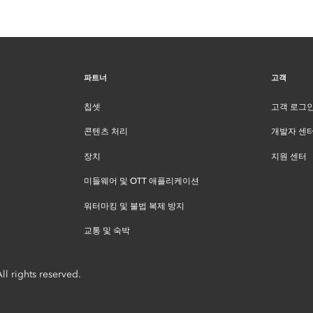
파트너
고객
칩셋
고객 로그
콘텐츠 처리
개발자 센
장치
지원 센터
미들웨어 및 OTT 애플리케이션
워터마킹 및 불법 복제 방지
교통 및 숙박
l rights reserved.