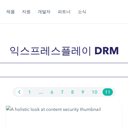
제품
자원
개발자
파트너
소식
익스프레스플레이 DRM
1
…
6
7
8
9
10
11