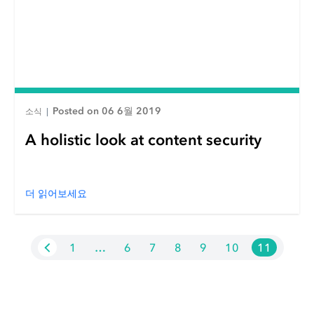
Posted on 06 6월 2019
소식
|
A holistic look at content security
더 읽어보세요
1
…
6
7
8
9
10
11