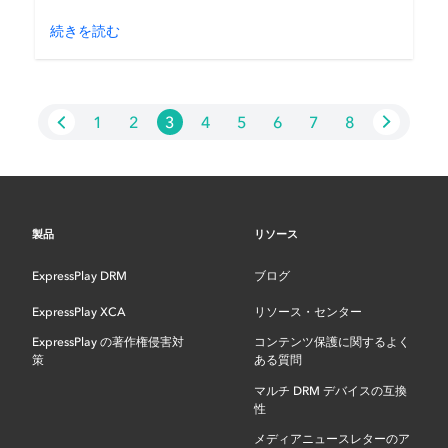
続きを読む
1
2
3
4
5
6
7
8
製品
リソース
ExpressPlay DRM
ブログ
ExpressPlay XCA
リソース・センター
ExpressPlay の著作権侵害対
コンテンツ保護に関するよく
策
ある質問
マルチ DRM デバイスの互換
性
メディアニュースレターのア