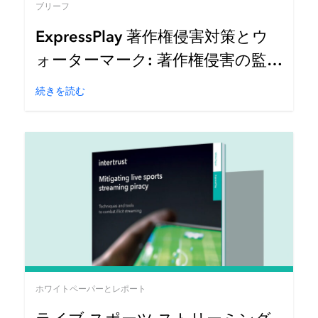
ブリーフ
ExpressPlay 著作権侵害対策とウ
ォーターマーク: 著作権侵害の監視
と識別
続きを読む
ホワイトペーパーとレポート