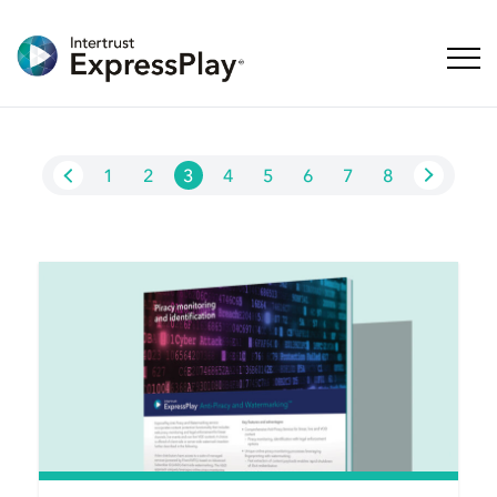
ナビ
1
2
3
4
5
6
7
8