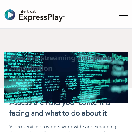
ナビ
Free live streaming anti-piracy
consultation
Assess the risks your content is
facing and what to do about it
Video service providers worldwide are expanding