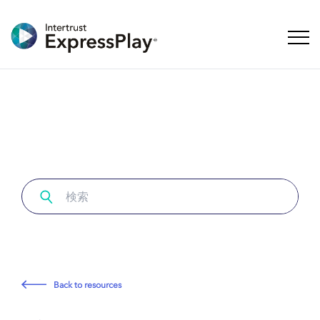
ナビ
Back to resources