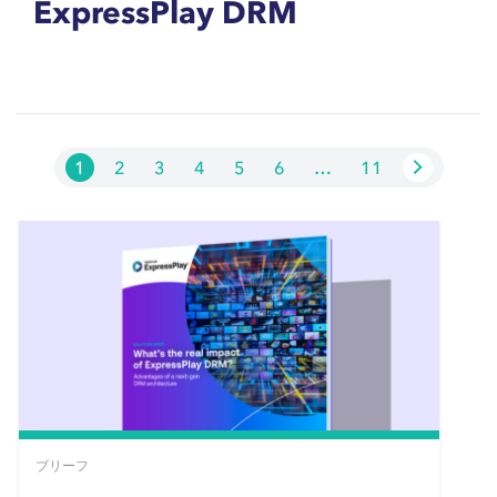
ExpressPlay DRM
1
2
3
4
5
6
…
11
ブリーフ