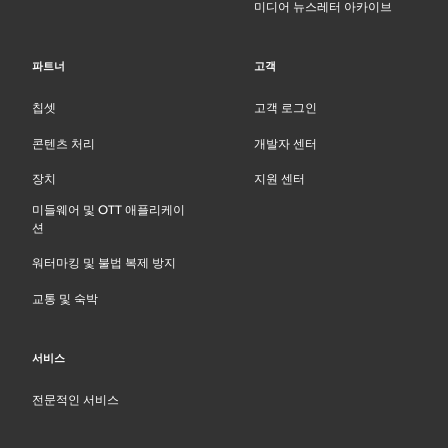
미디어 뉴스레터 아카이브
파트너
고객
칩셋
고객 로그인
콘텐츠 처리
개발자 센터
장치
지원 센터
미들웨어 및 OTT 애플리케이
션
워터마킹 및 불법 복제 방지
교통 및 숙박
서비스
전문적인 서비스