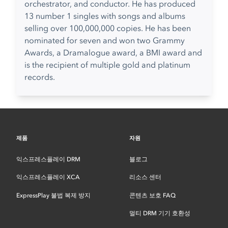
orchestrator, and conductor. He has produced
13 number 1 singles with songs and albums
selling over 100,000,000 copies. He has been
nominated for seven and won two Grammy
Awards, a Dramalogue award, a BMI award and
is the recipient of multiple gold and platinum
records.
제품
자원
익스프레스플레이 DRM
블로그
익스프레스플레이 XCA
리소스 센터
ExpressPlay 불법 복제 방지
콘텐츠 보호 FAQ
멀티 DRM 기기 호환성