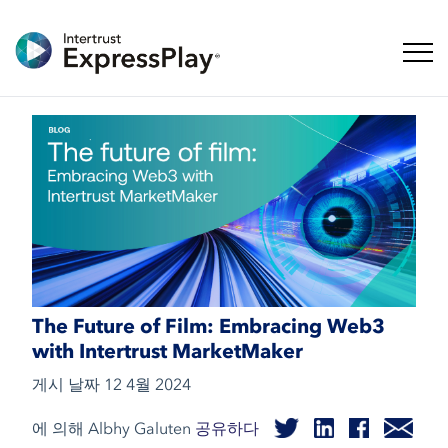
탐색 
The Future of Film: Embracing Web3
with Intertrust MarketMaker
게시 날짜
12 4월 2024
에 의해 Albhy Galuten
공유하다