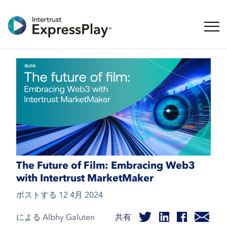
ナビ
The Future of Film: Embracing Web3
with Intertrust MarketMaker
ポストする
12 4月 2024
による Albhy Galuten
共有