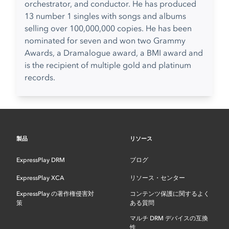
orchestrator, and conductor. He has produced
13 number 1 singles with songs and albums
selling over 100,000,000 copies. He has been
nominated for seven and won two Grammy
Awards, a Dramalogue award, a BMI award and
is the recipient of multiple gold and platinum
records.
製品
リソース
ExpressPlay DRM
ブログ
ExpressPlay XCA
リソース・センター
ExpressPlay の著作権侵害対
コンテンツ保護に関するよく
策
ある質問
マルチ DRM デバイスの互換
性