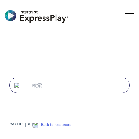
ナビ
Back to resources