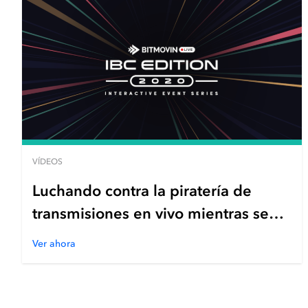
VÍDEOS
Luchando contra la piratería de
transmisiones en vivo mientras se
mantiene la experiencia del
Ver ahora
espectador