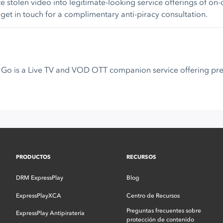
e stolen video into legitimate-looking service offerings of o
 get in touch for a complimentary anti-piracy consultation.
Sky Go is a Live TV and VOD OTT companion service offering 
PRODUCTOS
RECURSOS
DRM ExpressPlay
Blog
ExpressPlayXCA
Centro de Recursos
Preguntas frecuentes sobre
ExpressPlay Antipiratería
protección de contenido