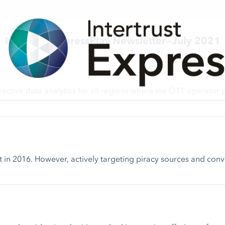
Intertrust ExpressPlay Newsletter—July 2021
ive data analytics for all regions where the OTT operator pr
in 2016. However, actively targeting piracy sources and converti