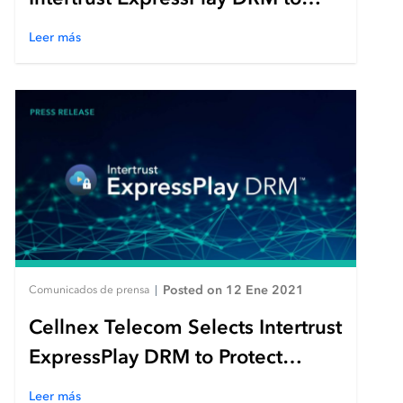
Protect Sky Go OTT Service
Leer más
Posted on 12 Ene 2021
Comunicados de prensa
|
Cellnex Telecom Selects Intertrust
ExpressPlay DRM to Protect
LOVEStv Hybrid Digital TV
Leer más