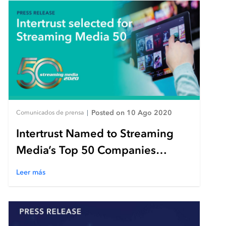
Posted on 10 Ago 2020
Comunicados de prensa
|
Intertrust Named to Streaming
Media’s Top 50 Companies
Leading the Future of Online
Leer más
Video