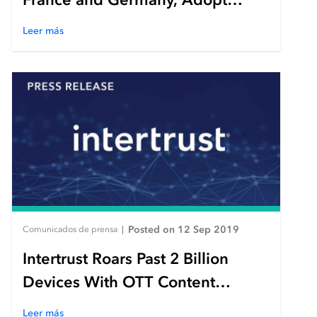
Intertrust’s Revolutionary XCA
Leer más
Platform
Posted on 12 Sep 2019
Comunicados de prensa
|
Intertrust Roars Past 2 Billion
Devices With OTT Content
Protection for One-Quarter of the
Leer más