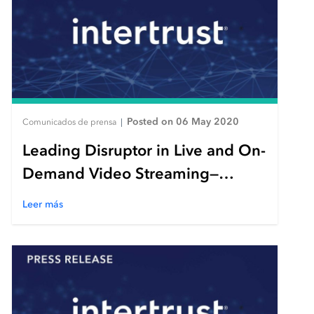
Posted on 06 May 2020
Comunicados de prensa
|
Leading Disruptor in Live and On-
Demand Video Streaming—
SonyLIV Selects Intertrust
Leer más