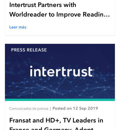
Intertrust Partners with
Worldreader to Improve Reading
Literacy and Access in Uganda
Leer más
Posted on 12 Sep 2019
Comunicados de prensa
|
Fransat and HD+, TV Leaders in
France and Germany, Adopt