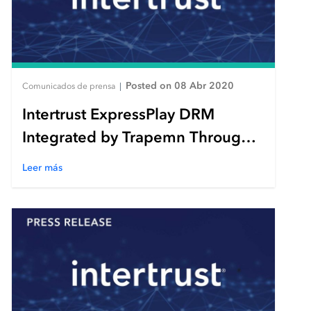
Posted on 08 Abr 2020
Comunicados de prensa
|
Intertrust ExpressPlay DRM
Integrated by Trapemn Through
Partnership with Wowza™ Media
Leer más
Systems