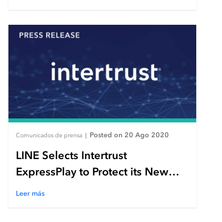
Platform
Posted on 20 Ago 2020
Comunicados de prensa
|
LINE Selects Intertrust
ExpressPlay to Protect its New
VVID Entertainment Digital
Leer más
Trading Card Platform