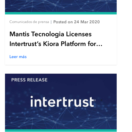
Posted on 24 Mar 2020
Comunicados de prensa
|
Mantis Tecnologia Licenses
Intertrust’s Kiora Platform for
Delivery of Content on Vale
Leer más
Passenger Trains