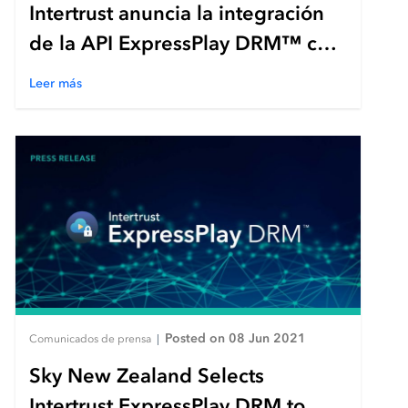
Intertrust anuncia la integración
de la API ExpressPlay DRM™ con
la versión 2.0 de la API Secure
Leer más
Packager and Encoder Key
Exchange (SPEKE) para flujos de
trabajo de Live Media
Posted on 08 Jun 2021
Comunicados de prensa
|
Sky New Zealand Selects
Intertrust ExpressPlay DRM to