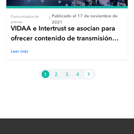
Publicado el 17 de noviembre de
Comunicados de
|
prensa
2021
VIDAA e Intertrust se asocian para
ofrecer contenido de transmisión
directa a TV protegido con
Leer más
ExpressPlay XCA™
1
2
3
4