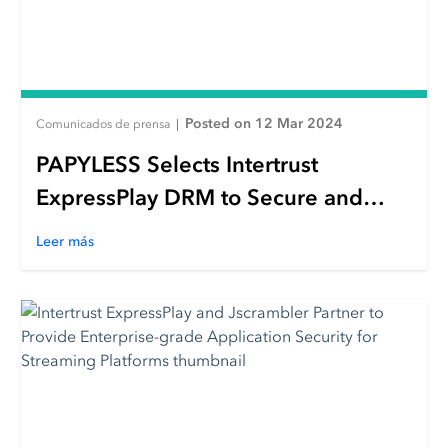
Posted on 12 Mar 2024
Comunicados de prensa
|
PAPYLESS Selects Intertrust
ExpressPlay DRM to Secure and
Protect the Streaming of its Popular
Leer más
Animated Manga Content