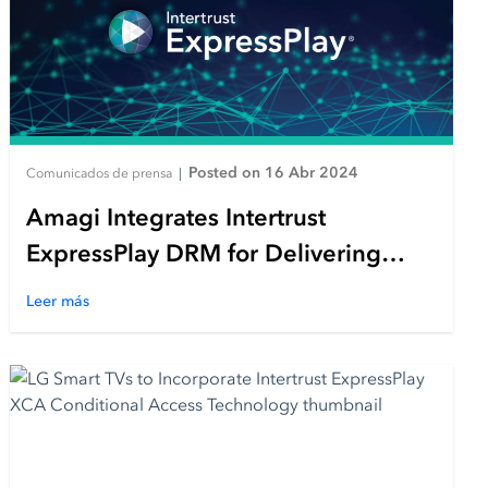
Posted on 16 Abr 2024
Comunicados de prensa
|
Amagi Integrates Intertrust
ExpressPlay DRM for Delivering
Premium Content to FAST Service
Leer más
Platforms