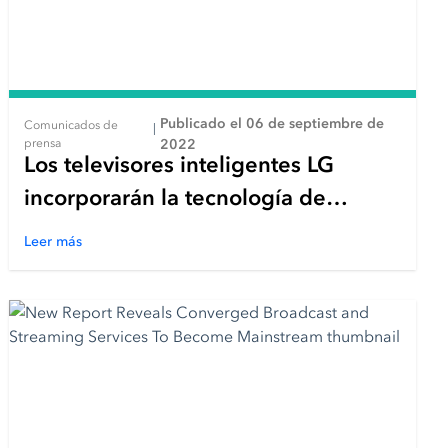
Publicado el 06 de septiembre de
Comunicados de
|
prensa
2022
Los televisores inteligentes LG
incorporarán la tecnología de
acceso condicional ExpressPlay XCA
Leer más
de Intertrust