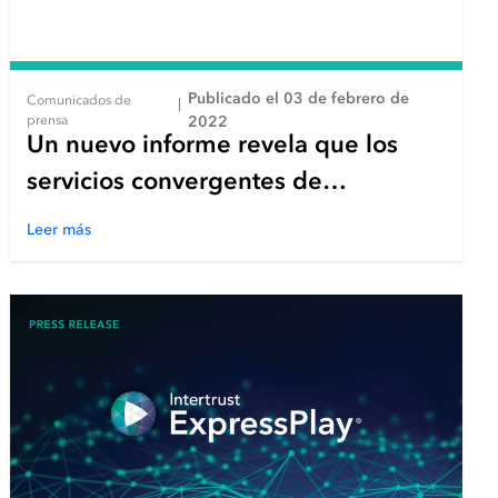
Publicado el 03 de febrero de
Comunicados de
|
prensa
2022
Un nuevo informe revela que los
servicios convergentes de
transmisión y streaming se
Leer más
generalizarán