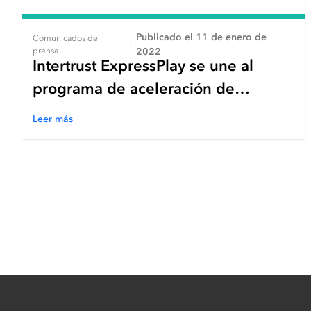
Publicado el 11 de enero de
Comunicados de
|
prensa
2022
Intertrust ExpressPlay se une al
programa de aceleración de
proveedores de software
Leer más
independientes de AWS