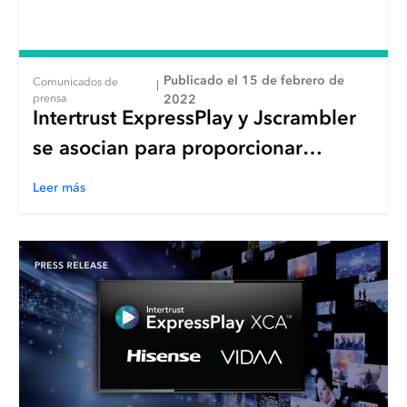
Publicado el 15 de febrero de
Comunicados de
|
prensa
2022
Intertrust ExpressPlay y Jscrambler
se asocian para proporcionar
seguridad de aplicaciones de nivel
Leer más
empresarial para plataformas de
streaming