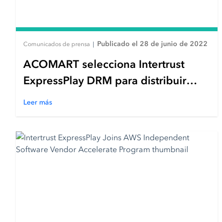
Publicado el 28 de junio de 2022
Comunicados de prensa
|
ACOMART selecciona Intertrust
ExpressPlay DRM para distribuir
contenido africano protegido en
Leer más
todo el mundo