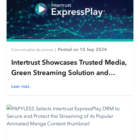
Posted on 10 Sep 2024
Comunicados de prensa
|
Intertrust Showcases Trusted Media,
Green Streaming Solution and
Web3 Experiences at IBC 2024
Leer más