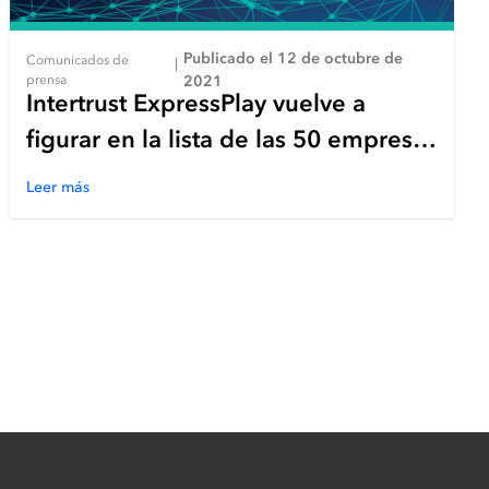
Publicado el 12 de octubre de
Comunicados de
|
prensa
2021
Intertrust ExpressPlay vuelve a
figurar en la lista de las 50 empresas
más importantes de tecnología de
Leer más
vídeo online de Streaming Media