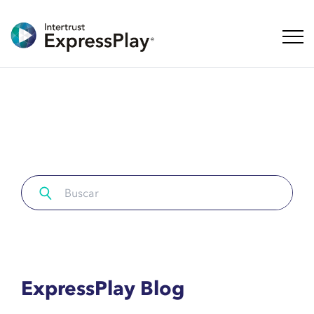
Naveg
ExpressPlay Blog