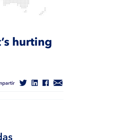
’s hurting
partir
das