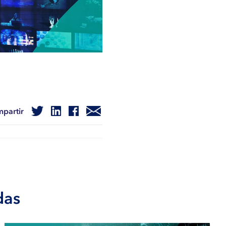
partir
das