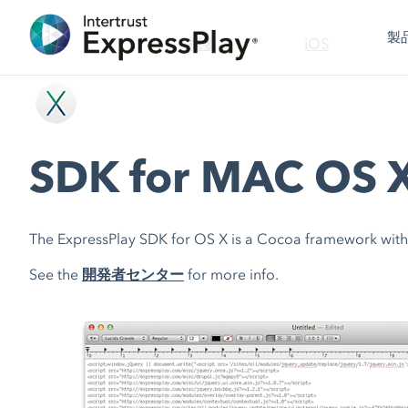
製
概要
iOS
SDK for MAC OS 
The ExpressPlay SDK for OS X is a Cocoa framework with
See the
開発者センター
for more info.