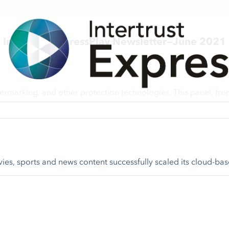
Intertrust ExpressPlay Newsletter—June 2021
ermarking, and other protection technologies. This panel, fr
s, sports and news content successfully scaled its cloud-bas