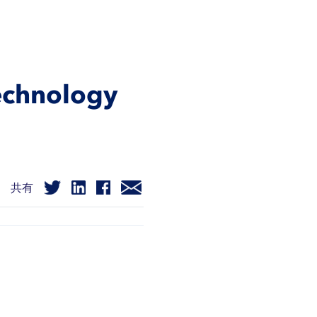
echnology
共有